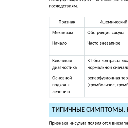
последствиям.
Признак
Ишемический 
Механизм
Обструкция сосуда
Начало
Часто внезапное
Ключевая
КТ без контраста м
диагностика
нормальной сначала
Основной
реперфузионная те
подход к
(тромболизис, тром
лечению
ТИПИЧНЫЕ СИМПТОМЫ, К
Признаки инсульта появляются внезапн