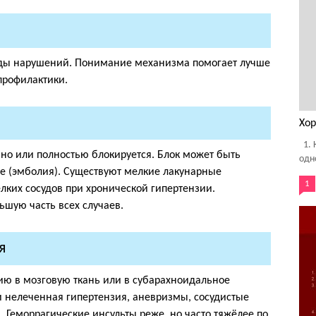
виды нарушений. Понимание механизма помогает лучше
профилактики.
Хор
1. 
чно или полностью блокируется. Блок может быть
одно
 (эмболия). Существуют мелкие лакунарные
1
ких сосудов при хронической гипертензии.
шую часть всех случаев.
я
ию в мозговую ткань или в субарахноидальное
и нелеченная гипертензия, аневризмы, сосудистые
 Геморрагические инсульты реже, но часто тяжёлее по