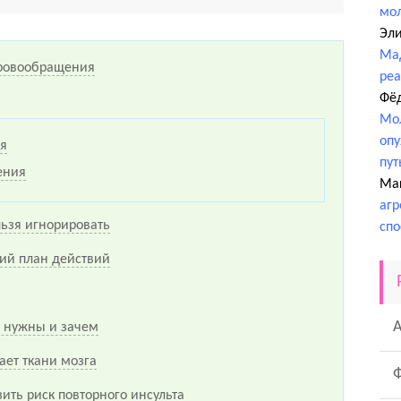
мо
Эл
Ма
кровообращения
ре
Фё
Мол
опу
я
пут
ения
Ма
агр
ьзя игнорировать
спо
кий план действий
я нужны и зачем
ает ткани мозга
ить риск повторного инсульта