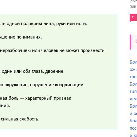
Мож
при
0
ть одной половины лица, руки или ноги.
рушение понимания.
 неразборчивы или человек не может произнести
Бол
ож
 один или оба глаза, двоение.
тре
Бол
ловокружение, нарушение координации.
тип
ная боль — характерный признак
дел
яния.
Бол
и 
 сильная слабость.
Бол
пос
и к