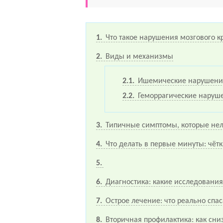
1
Что такое нарушения мозгового 
2
Виды и механизмы
2.1
Ишемические нарушени
2.2
Геморрагические наруш
3
Типичные симптомы, которые нел
4
Что делать в первые минуты: чёт
5
6
Диагностика: какие исследовани
7
Острое лечение: что реально спас
8
Вторичная профилактика: как сниз