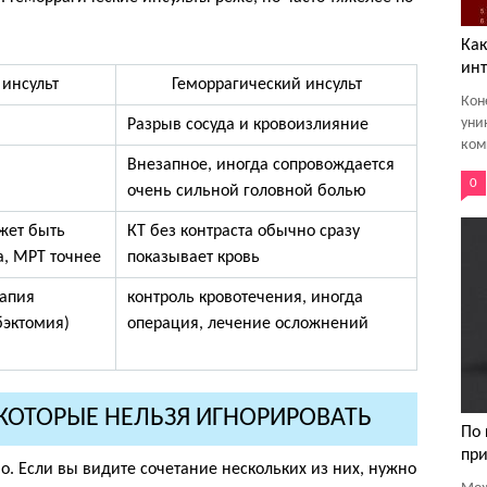
Как
инт
инсульт
Геморрагический инсульт
Кон
уни
Разрыв сосуда и кровоизлияние
ком
Внезапное, иногда сопровождается
0
очень сильной головной болью
ожет быть
КТ без контраста обычно сразу
, МРТ точнее
показывает кровь
рапия
контроль кровотечения, иногда
бэктомия)
операция, лечение осложнений
ОТОРЫЕ НЕЛЬЗЯ ИГНОРИРОВАТЬ
По 
при
о. Если вы видите сочетание нескольких из них, нужно