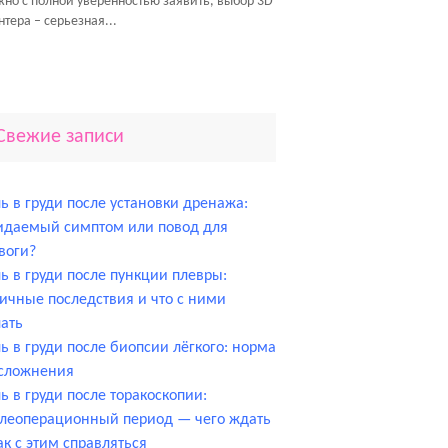
но с полной уверенностью заявить, выбор 3D
нтера – серьезная...
Свежие записи
ь в груди после установки дренажа:
идаемый симптом или повод для
воги?
ь в груди после пункции плевры:
ичные последствия и что с ними
ать
ь в груди после биопсии лёгкого: норма
осложнения
ь в груди после торакоскопии:
леоперационный период — чего ждать
ак с этим справляться