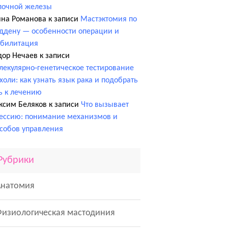
лочной железы
ина Романова
к записи
Мастэктомия по
ддену — особенности операции и
абилитация
дор Нечаев
к записи
екулярно‑генетическое тестирование
холи: как узнать язык рака и подобрать
ь к лечению
ксим Беляков
к записи
Что вызывает
ессию: понимание механизмов и
собов управления
Рубрики
Анатомия
Физиологическая мастодиния