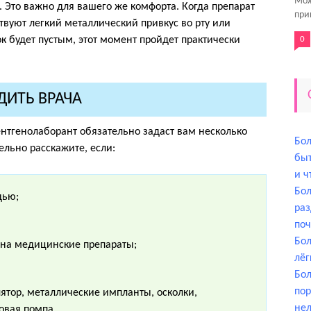
Мож
а. Это важно для вашего же комфорта. Когда препарат
при
твуют легкий металлический привкус во рту или
к будет пустым, этот момент пройдет практически
0
ДИТЬ ВРАЧА
нтгенолаборант обязательно задаст вам несколько
Бол
ельно расскажите, если:
быт
и ч
Бол
дью;
ра
поч
Бол
я на медицинские препараты;
лёг
Бол
пор
ятор, металлические импланты, осколки,
нел
овая помпа.