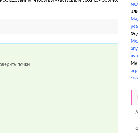
к исследованию, чтобы вы чувствовали себя комфортно,
мо
Эл
Ма
ре
Фё
Мол
опу
пут
Ма
оверить почки
агр
спо