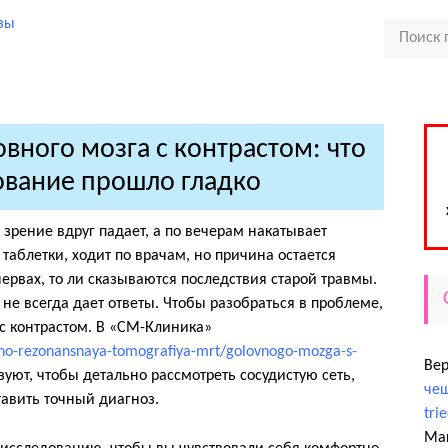
вного мозга с контрастом: что
ование прошло гладко
 зрение вдруг падает, а по вечерам накатывает
таблетки, ходит по врачам, но причина остается
в нервах, то ли сказываются последствия старой травмы.
не всегда дает ответы. Чтобы разобраться в проблеме,
с контрастом. В «СМ-Клиника»
tno-rezonansnaya-tomografiya-mrt/golovnogo-mozga-s-
Ве
уют, чтобы детально рассмотреть сосудистую сеть,
чеш
тавить точный диагноз.
tri
Ма