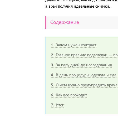
Давайте разберем, как подготовиться 
а врач получил идеальные снимки.
Содержание
1
Зачем нужен контраст
2
Главное правило подготовки — пр
3
За пару дней до исследования
4
В день процедуры: одежда и еда
5
О чем нужно предупредить врача
6
Как все проходит
7
Итог