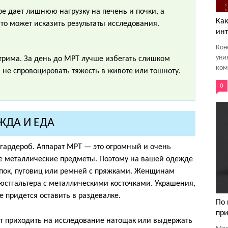
ое дает лишнюю нагрузку на печень и почки, а
Как
 что может исказить результаты исследования.
инт
Кон
уни
стрима. За день до МРТ лучше избегать слишком
ком
 не спровоцировать тяжесть в животе или тошноту.
0
ЖДА И ЕДА
 гардероб. Аппарат МРТ — это огромный и очень
е металлические предметы. Поэтому на вашей одежде
пок, пуговиц или ремней с пряжками. Женщинам
юстгальтера с металлическими косточками. Украшения,
е придется оставить в раздевалке.
По 
при
ют приходить на исследование натощак или выдержать