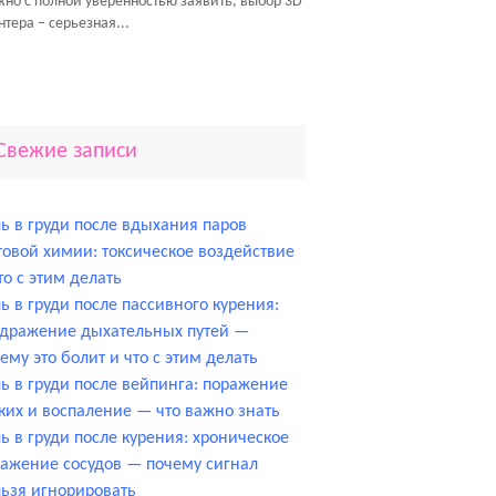
но с полной уверенностью заявить, выбор 3D
нтера – серьезная...
Свежие записи
ь в груди после вдыхания паров
овой химии: токсическое воздействие
то с этим делать
ь в груди после пассивного курения:
здражение дыхательных путей —
ему это болит и что с этим делать
ь в груди после вейпинга: поражение
ких и воспаление — что важно знать
ь в груди после курения: хроническое
ажение сосудов — почему сигнал
ьзя игнорировать