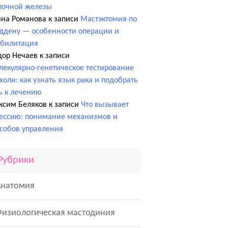
лочной железы
ина Романова
к записи
Мастэктомия по
ддену — особенности операции и
абилитация
дор Нечаев
к записи
екулярно‑генетическое тестирование
холи: как узнать язык рака и подобрать
ь к лечению
ксим Беляков
к записи
Что вызывает
ессию: понимание механизмов и
собов управления
Рубрики
Анатомия
Физиологическая мастодиния