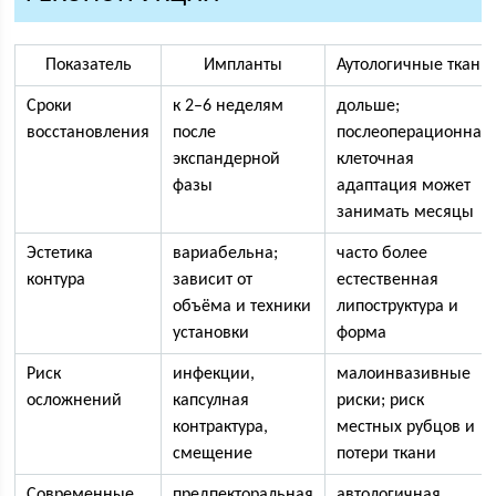
Показатель
Импланты
Аутологичные ткани
Сроки
к 2–6 неделям
дольше;
восстановления
после
послеоперационная
экспандерной
клеточная
фазы
адаптация может
занимать месяцы
Эстетика
вариабельна;
часто более
контура
зависит от
естественная
объёма и техники
липоструктура и
установки
форма
Риск
инфекции,
малоинвазивные
осложнений
капсулная
риски; риск
контрактура,
местных рубцов и
смещение
потери ткани
Современные
предпекторальная
автологичная