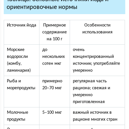
ориентировочные нормы
Источник йода
Примерное
Особенности
содержание
использования
на 100 г
Морские
до
очень
водоросли
нескольких
концентрированный
(комбу,
сотен мкг
источник; употребляйте
ламинария)
умеренно
Рыба и
примерно
регулярная часть
морепродукты
20–70 мкг
рациона; свежая и
умеренно
приготовленная
Молочные
5–100 мкг
важный источник в
продукты
рационе многих стран