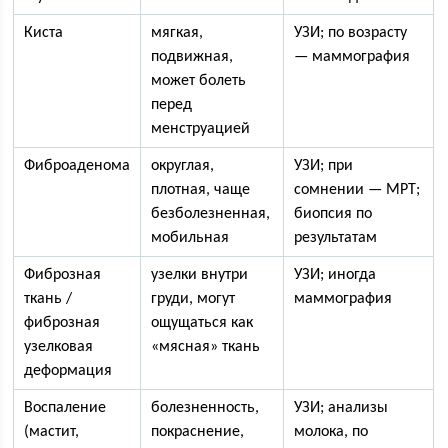
Киста
мягкая,
УЗИ; по возрасту
подвижная,
— маммография
может болеть
перед
менструацией
Фиброаденома
округлая,
УЗИ; при
плотная, чаще
сомнении — МРТ;
безболезненная,
биопсия по
мобильная
результатам
Фиброзная
узелки внутри
УЗИ; иногда
ткань /
груди, могут
маммография
фиброзная
ощущаться как
узелковая
«мясная» ткань
деформация
Воспаление
болезненность,
УЗИ; анализы
(мастит,
покраснение,
молока, по