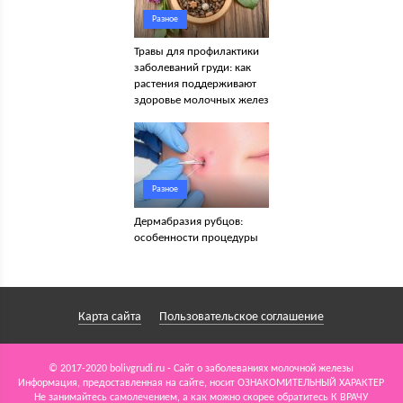
Разное
Травы для профилактики
заболеваний груди: как
растения поддерживают
здоровье молочных желез
Разное
Дермабразия рубцов:
особенности процедуры
Карта сайта
Пользовательское соглашение
© 2017-2020 bolivgrudi.ru - Сайт о заболеваниях молочной железы
Информация, предоставленная на сайте, носит ОЗНАКОМИТЕЛЬНЫЙ ХАРАКТЕР
Не занимайтесь самолечением, а как можно скорее обратитесь К ВРАЧУ