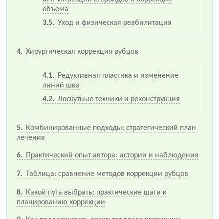
объема
3.5
Уход и физическая реабилитация
4
Хирургическая коррекция рубцов
4.1
Редуктивная пластика и изменение
линий шва
4.2
Лоскутные техники и реконструкция
5
Комбинированные подходы: стратегический план
лечения
6
Практический опыт автора: истории и наблюдения
7
Таблица: сравнение методов коррекции рубцов
8
Какой путь выбрать: практические шаги к
планированию коррекции