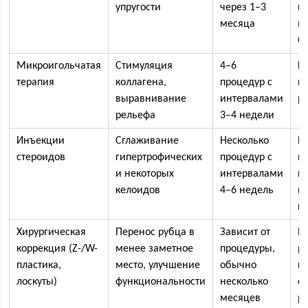
упругости
через 1–3
п
месяца
в
б
Микроигольчатая
Стимуляция
4–6
К
терапия
коллагена,
процедур с
кр
выравнивание
интервалами
р
рельефа
3–4 недели
Инъекции
Сглаживание
Несколько
Р
стероидов
гипертрофических
процедур с
и
и некоторых
интервалами
к
келоидов
4–6 недель
и
п
Хирургическая
Перенос рубца в
Зависит от
И
коррекция (Z-/W-
менее заметное
процедуры,
р
пластика,
место, улучшение
обычно
п
лоскуты)
функциональности
несколько
ф
месяцев
р