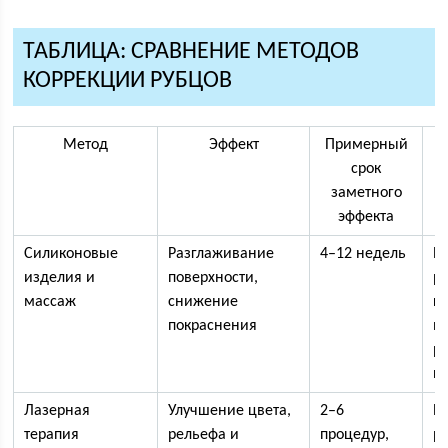
ТАБЛИЦА: СРАВНЕНИЕ МЕТОДОВ
КОРРЕКЦИИ РУБЦОВ
Метод
Эффект
Примерный
срок
заметного
эффекта
Силиконовые
Разглаживание
4–12 недель
Р
изделия и
поверхности,
р
массаж
снижение
к
покраснения
н
р
п
Лазерная
Улучшение цвета,
2–6
П
терапия
рельефа и
процедур,
р