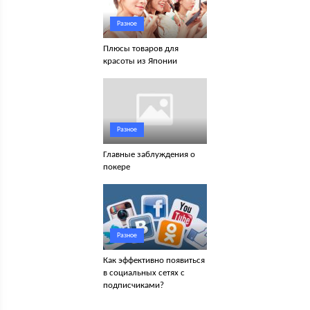
Разное
Плюсы товаров для
красоты из Японии
Разное
Главные заблуждения о
покере
Разное
Как эффективно появиться
в социальных сетях с
подписчиками?