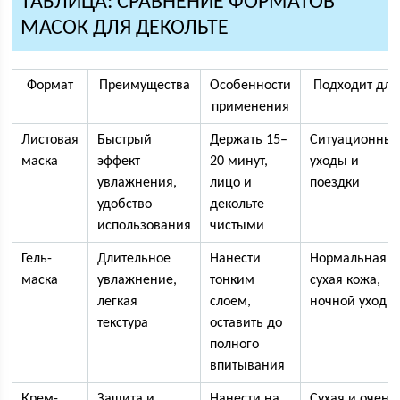
ТАБЛИЦА: СРАВНЕНИЕ ФОРМАТОВ
МАСОК ДЛЯ ДЕКОЛЬТЕ
Формат
Преимущества
Особенности
Подходит для
применения
Листовая
Быстрый
Держать 15–
Ситуационны
маска
эффект
20 минут,
уходы и
увлажнения,
лицо и
поездки
удобство
декольте
использования
чистыми
Гель-
Длительное
Нанести
Нормальная и
маска
увлажнение,
тонким
сухая кожа,
легкая
слоем,
ночной уход
текстура
оставить до
полного
впитывания
Крем-
Защита и
Нанести на
Сухая и очень