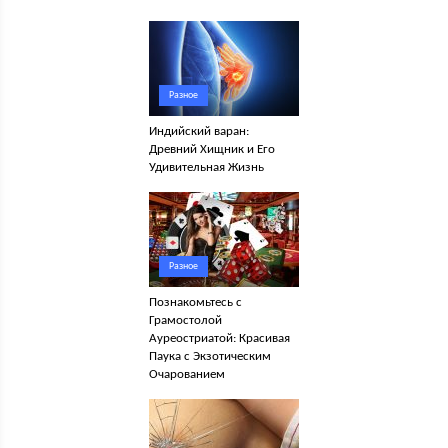
Разное
Индийский варан:
Древний Хищник и Его
Удивительная Жизнь
Разное
Познакомьтесь с
Грамостолой
Ауреостриатой: Красивая
Паука с Экзотическим
Очарованием