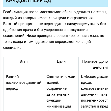
КАЖДЫЙ ПЕРИОД
Реабилитация после мастэктомии обычно делится на этапы,
каждый из которых имеет свои цели и ограничения.
Важный принцип — не переходить к следующему этапу без
одобрения врача и без уверенности в отсутствии
осложнений. Ниже приведена ориентировочная схема, но
точку входа и темп движения определяет лечащий
специалист.
Этап
Цели
Примеры допус
действий
Ранний
Снятие гипоксии
Глубокие дыхате
послеоперационный
тканей,
вдохи,
период
сохранение
консервативные
дыхательных
движения пальц
функций,
постепеннораст
минимизация
запястья и предп