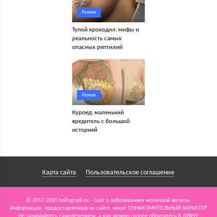
Разное
Тупой крокодил: мифы и
реальность самых
опасных рептилий
Разное
Куроед: маленький
вредитель с большой
историей
Карта сайта
Пользовательское соглашение
© 2017-2020 bolivgrudi.ru - Сайт о заболеваниях молочной железы
Информация, предоставленная на сайте, носит ОЗНАКОМИТЕЛЬНЫЙ ХАРАКТЕР
Не занимайтесь самолечением, а как можно скорее обратитесь К ВРАЧУ