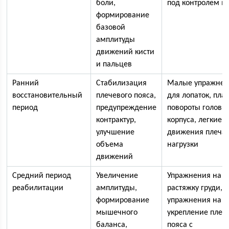
боли,
под контролем в
формирование
базовой
амплитуды
движений кисти
и пальцев
Ранний
Стабилизация
Малые упражне
восстановительный
плечевого пояса,
для лопаток, пла
период
предупреждение
повороты головы
контрактур,
корпуса, легкие
улучшение
движения плеча 
объема
нагрузки
движений
Средний период
Увеличение
Упражнения на
реабилитации
амплитуды,
растяжку груди,
формирование
упражнения на
мышечного
укрепление плеч
баланса,
пояса с