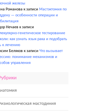
лочной железы
ина Романова
к записи
Мастэктомия по
ддену — особенности операции и
абилитация
дор Нечаев
к записи
екулярно‑генетическое тестирование
холи: как узнать язык рака и подобрать
ь к лечению
ксим Беляков
к записи
Что вызывает
ессию: понимание механизмов и
собов управления
Рубрики
Анатомия
Физиологическая мастодиния