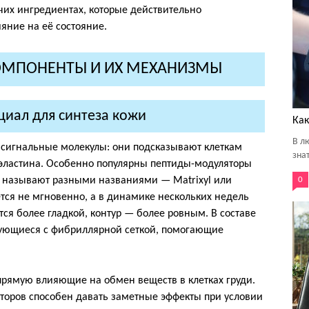
чих ингредиентах, которые действительно
яние на её состояние.
ОМПОНЕНТЫ И ИХ МЕХАНИЗМЫ
иал для синтеза кожи
Как
В л
 сигнальные молекулы: они подсказывают клеткам
знат
 эластина. Особенно популярны пептиды-модуляторы
и называют разными названиями — Matrixyl или
0
тся не мгновенно, а в динамике нескольких недель
ся более гладкой, контур — более ровным. В составе
язующиеся с фибриллярной сеткой, помогающие
прямую влияющие на обмен веществ в клетках груди.
торов способен давать заметные эффекты при условии