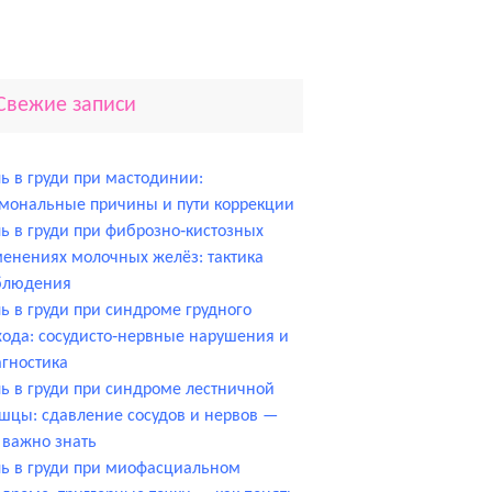
Свежие записи
ь в груди при мастодинии:
мональные причины и пути коррекции
ь в груди при фиброзно‑кистозных
енениях молочных желёз: тактика
блюдения
ь в груди при синдроме грудного
ода: сосудисто‑нервные нарушения и
гностика
ь в груди при синдроме лестничной
цы: сдавление сосудов и нервов —
 важно знать
ь в груди при миофасциальном