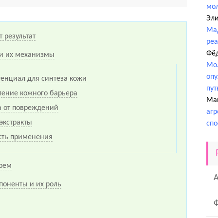
мо
Эл
Ма
 результат
ре
Фё
и их механизмы
Мол
опу
енциал для синтеза кожи
пут
ление кожного барьера
Ма
а от повреждений
агр
экстракты
спо
сть применения
крем
поненты и их роль