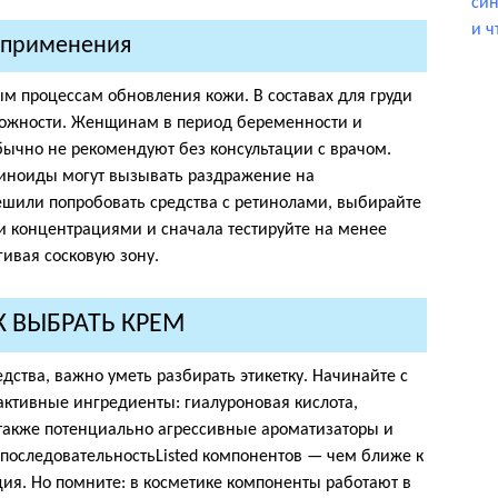
син
и ч
 применения
м процессам обновления кожи. В составах для груди
орожности. Женщинам в период беременности и
ычно не рекомендуют без консультации с врачом.
тиноиды могут вызывать раздражение на
решили попробовать средства с ретинолами, выбирайте
 концентрациями и сначала тестируйте на менее
гивая сосковую зону.
К ВЫБРАТЬ КРЕМ
дства, важно уметь разбирать этикетку. Начинайте с
активные ингредиенты: гиалуроновая кислота,
 также потенциально агрессивные ароматизаторы и
последовательностьListed компонентов — чем ближе к
ция. Но помните: в косметике компоненты работают в