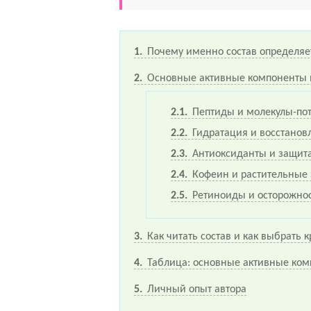
1
Почему именно состав определяет
2
Основные активные компоненты 
2.1
Пептиды и молекулы-пот
2.2
Гидратация и восстанов
2.3
Антиоксиданты и защит
2.4
Кофеин и растительные 
2.5
Ретиноиды и осторожно
3
Как читать состав и как выбрать 
4
Таблица: основные активные ком
5
Личный опыт автора