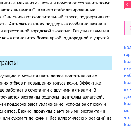
ащитные механизмы кожи и помогают сохранить тонус
0
ечаются витамин C (или его стабилизированные
та. Они снижают окислительный стресс, поддерживают
ость. Антиоксидантная поддержка особенно важна в
и агрессивной городской экологии. Результат заметен
 кожа становится более яркой, однородной и упругой
Бол
гор
Бол
тракты
изм
на
куляцию и может давать легкое подтягивающее
Бол
ния отёков и повышения тонуса кожи. Эффект же
вых
ще работает в сочетании с другими активами. В
диа
тречаются экстракты родиолы, центеллы азиатской,
Бол
 они поддерживают увлажнение, успокаивают кожу и
мыш
иентов. Важно: продукты с активными экстрактами
что
или сухом типе кожи и без аллергических реакций на
Бол