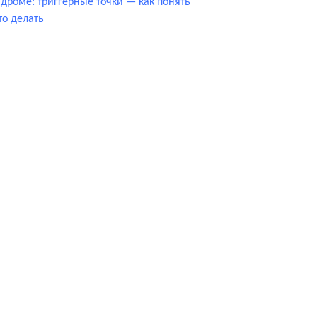
дроме: триггерные точки — как понять
то делать