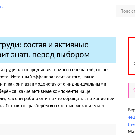
груди: состав и активные
оит знать перед выбором
ей груди часто предъявляют много обещаний, но не
сти. Истинный эффект зависит от того, какие
ей и как они взаимодействуют с индивидуальными
зберёмся, какие активные компоненты чаще
уди, как они работают и на что обращать внимание при
ь абстрактно: разберём конкретные механизмы и
Ве
чеш
tri
Ма