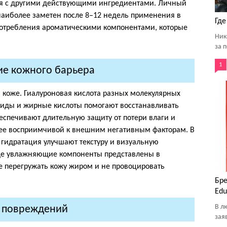
ия с другими действующими ингредиентами. Личный
 наиболее заметен после 8–12 недель применения в
Где
употребления ароматическими компонентами, которые
Ник
за 
1
ие кожного барьера
 коже. Гиалуроновая кислота разных молекулярных
амиды и жирные кислоты помогают восстанавливать
беспечивают длительную защиту от потери влаги и
нее восприимчивой к внешним негативным факторам. В
ая гидратация улучшают текстуру и визуальную
где увлажняющие компоненты представлены в
е перегружать кожу жиром и не провоцировать
Бре
Edu
В л
т повреждений
зая