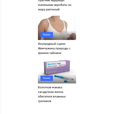
Прыткие ящерицы:
маленькие акробаты из
мира рептилий
Разное
Изумрудный сцинк:
Жемчужина природы с
яркими тайнами
Разное
Болотная макака:
загадочная жизнь
обитателя влажных
тропиков